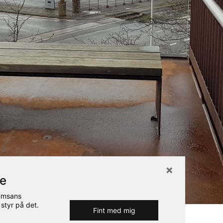
re
Rumsans
 styr på det.
Fint med mig