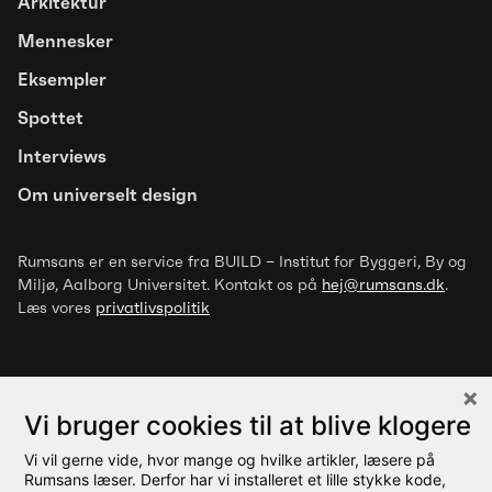
Arkitektur
Mennesker
Eksempler
Spottet
Interviews
Om universelt design
Rumsans er en service fra BUILD – Institut for Byggeri, By og
Miljø
, Aalborg Universitet. Kontakt os på
hej@rumsans.dk
.
Læs vores
privatlivspolitik
Vi bruger cookies til at blive klogere
Vi vil gerne vide, hvor mange og hvilke artikler, læsere på
© 2026 Rumsans
Rumsans læser. Derfor har vi installeret et lille stykke kode,