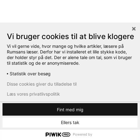
Eksempel
Vi bruger cookies til at blive klogere
Vandhalla
Vi vil gerne vide, hvor mange og hvilke artikler, læsere på
Rumsans læser. Derfor har vi installeret et lille stykke kode,
der holder styr på det. Der er alene tale om tal, som vi bruger
til statistik og de er anonymiserede.
Statistik over besøg
Disse cookies giver du tilladelse til
Læs vores privatlivspolitik
Fint med mig
Ellers tak
Powered by