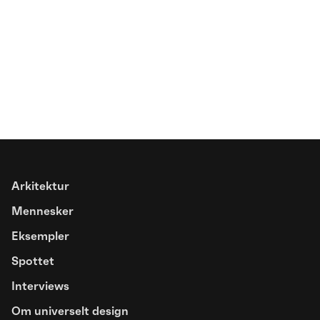
Artikel
Arkitektur
Trivselsfremmende designgreb for
Mennesker
mennesker med overfølsomhed
Eksempler
over for luftbårne stoffer
Spottet
Interviews
Om universelt design