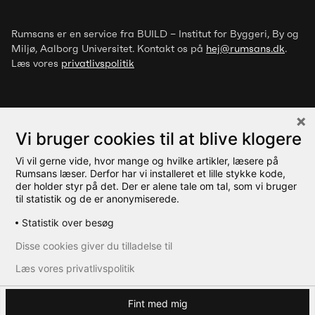
Rumsans er en service fra BUILD – Institut for Byggeri, By og
Miljø
, Aalborg Universitet. Kontakt os på
hej@rumsans.dk
.
Læs vores
privatlivspolitik
Vi bruger cookies til at blive klogere
Vi vil gerne vide, hvor mange og hvilke artikler, læsere på
© 2026 Rumsans
Rumsans læser. Derfor har vi installeret et lille stykke kode,
der holder styr på det. Der er alene tale om tal, som vi bruger
til statistik og de er anonymiserede.
Statistik over besøg
Disse cookies giver du tilladelse til
Læs vores privatlivspolitik
Fint med mig