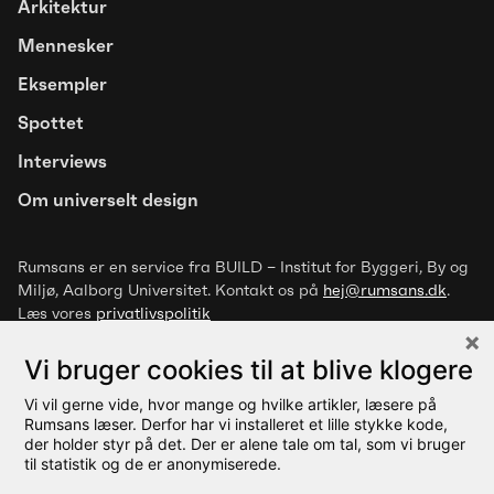
Arkitektur
Mennesker
Eksempler
Artikel
Spottet
Trivselsfremmende designgreb for
Interviews
mennesker med overfølsomhed
Om universelt design
over for luftbårne stoffer
Rumsans er en service fra BUILD – Institut for Byggeri, By og
Miljø
, Aalborg Universitet. Kontakt os på
hej@rumsans.dk
.
Læs vores
privatlivspolitik
Vi bruger cookies til at blive klogere
Vi vil gerne vide, hvor mange og hvilke artikler, læsere på
Rumsans læser. Derfor har vi installeret et lille stykke kode,
der holder styr på det. Der er alene tale om tal, som vi bruger
til statistik og de er anonymiserede.
© 2026 Rumsans