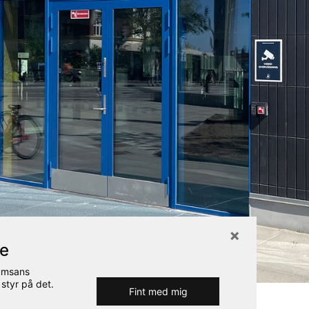
re
Rumsans
 styr på det.
Fint med mig