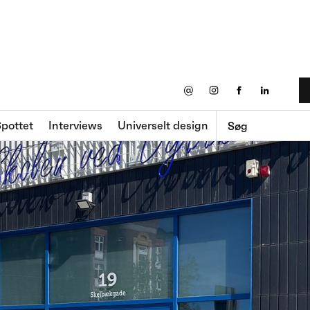
@
pottet
Interviews
Universelt design