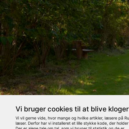
Vi bruger cookies til at blive kloge
Vi vil gerne vide, hvor mange og hvilke artikler, læsere på 
læser. Derfor har vi installeret et lille stykke kode, der holder
Der er alene tale om tal, som vi bruger til statistik og de er