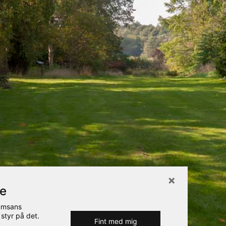
re
Rumsans
 styr på det.
Fint med mig