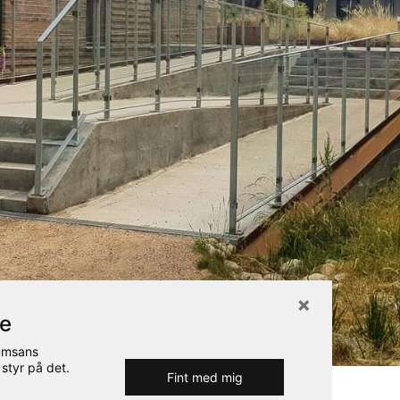
re
Rumsans
 styr på det.
Fint med mig