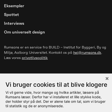
Eksempler
Spottet
Interviews
Om universelt design
Rumsans er en service fra BUILD – Institut for Byggeri, By og
Miljø
, Aalborg Universitet. Kontakt os på
hej@rumsans.dk
.
Læs vores
privatlivspolitik
Artikel
Trivselsfremmende designgreb for
mennesker med overfølsomhed
Vi bruger cookies til at blive klogere
over for luftbårne stoffer
Vi vil gerne vide, hvor mange og hvilke artikler, læsere på
© 2026 Rumsans
Rumsans læser. Derfor har vi installeret et lille stykke kode,
der holder styr på det. Der er alene tale om tal, som vi bruger
til statistik og de er anonymiserede.