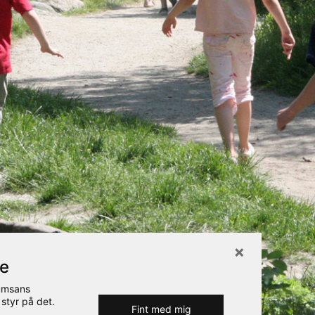
re
Rumsans
 styr på det.
Fint med mig