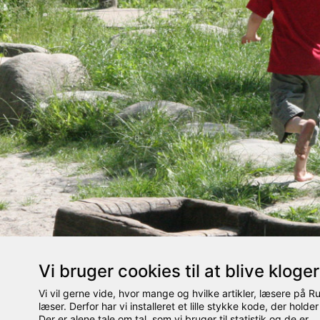
Vi bruger cookies til at blive kloge
Vi vil gerne vide, hvor mange og hvilke artikler, læsere på 
læser. Derfor har vi installeret et lille stykke kode, der holder
Der er alene tale om tal, som vi bruger til statistik og de er