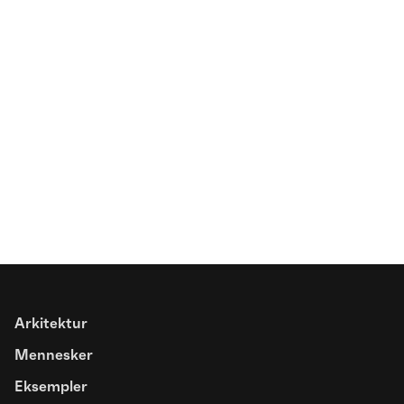
Spottet
Farver åbner basketbanen for nye
fællesskaber
Arkitektur
Artikel
Mennesker
Trivselsfremmende designgreb for
Eksempler
mennesker med overfølsomhed