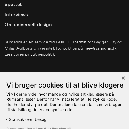
Spottet
over for luftbårne stoffer
Interviews
Om universelt design
Rumsans er en service fra BUILD – Institut for Byggeri, By og
Miljø
, Aalborg Universitet. Kontakt os på
hej@rumsans.dk
.
Læs vores
privatlivspolitik
Vi bruger cookies til at blive klogere
Vi vil gerne vide, hvor mange og hvilke artikler, læsere på
© 2026 Rumsans
Rumsans læser. Derfor har vi installeret et lille stykke kode,
der holder styr på det. Der er alene tale om tal, som vi bruger
til statistik og de er anonymiserede.
Statistik over besøg
Disse cookies giver du tilladelse til