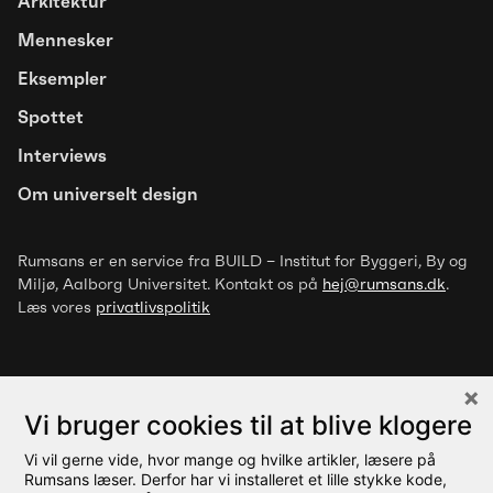
Arkitektur
Artikel
Mennesker
Trivselsfremmende designgreb for
Eksempler
mennesker med overfølsomhed
Spottet
over for luftbårne stoffer
Interviews
Om universelt design
Rumsans er en service fra BUILD – Institut for Byggeri, By og
Miljø
, Aalborg Universitet. Kontakt os på
hej@rumsans.dk
.
Læs vores
privatlivspolitik
Vi bruger cookies til at blive klogere
Vi vil gerne vide, hvor mange og hvilke artikler, læsere på
© 2026 Rumsans
Rumsans læser. Derfor har vi installeret et lille stykke kode,