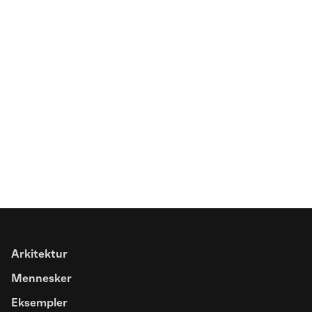
Spottet
Farver åbner basketbanen for nye
fællesskaber
Arkitektur
Artikel
Mennesker
Trivselsfremmende designgreb for
Eksempler
mennesker med overfølsomhed