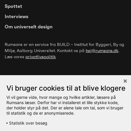
Spottet
over for luftbårne stoffer
Interviews
Om universelt design
Rumsans er en service fra BUILD – Institut for Byggeri, By og
Miljø
, Aalborg Universitet. Kontakt os på
hej@rumsans.dk
.
Læs vores
privatlivspolitik
Vi bruger cookies til at blive klogere
Vi vil gerne vide, hvor mange og hvilke artikler, læsere på
© 2026 Rumsans
Rumsans læser. Derfor har vi installeret et lille stykke kode,
der holder styr på det. Der er alene tale om tal, som vi bruger
til statistik og de er anonymiserede.
Statistik over besøg