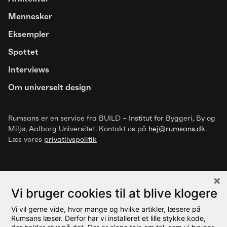
Mennesker
Eksempler
Spottet
Interviews
Om universelt design
Rumsans er en service fra BUILD – Institut for Byggeri, By og
Artikel
Miljø
, Aalborg Universitet. Kontakt os på
hej@rumsans.dk
.
Trivselsfremmende designgreb for
Læs vores
privatlivspolitik
mennesker med overfølsomhed
over for luftbårne stoffer
Vi bruger cookies til at blive klogere
Vi vil gerne vide, hvor mange og hvilke artikler, læsere på
© 2026 Rumsans
Rumsans læser. Derfor har vi installeret et lille stykke kode,