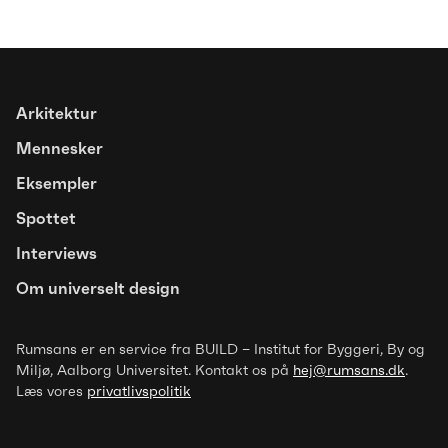
Arkitektur
Mennesker
Eksempler
Artikel
Spottet
Trivselsfremmende designgreb for
mennesker med overfølsomhed
Interviews
over for luftbårne stoffer
Om universelt design
Rumsans er en service fra BUILD – Institut for Byggeri, By og
Miljø
, Aalborg Universitet. Kontakt os på
hej@rumsans.dk
.
Læs vores
privatlivspolitik