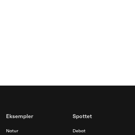
Spottet
Farver åbner basketbanen for
nye fællesskaber
Eksempler
Spottet
Natur
Debat