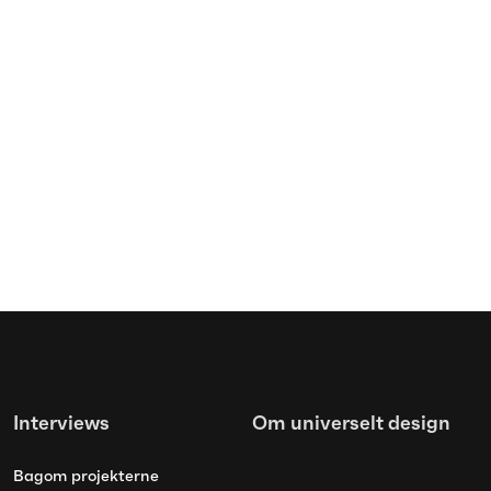
Artikel
Trivselsfremmende designgreb
for mennesker med
overfølsomhed over for
luftbårne stoffer
Interviews
Om universelt design
Bagom projekterne