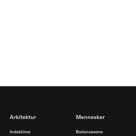
Spottet
Ældre vil ikke bare klare sig –
de vil leve
Arkitektur
Mennesker
Indeklima
Balancesans