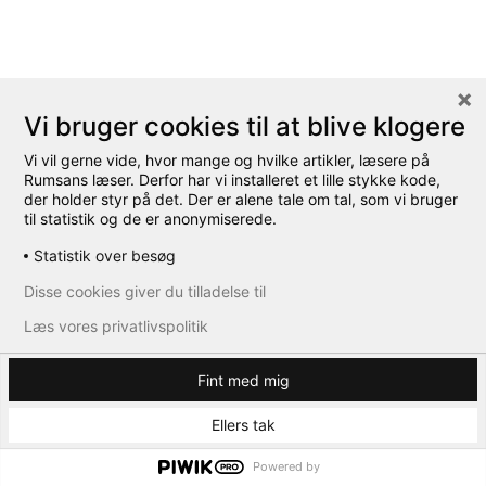
Vi bruger cookies til at blive klogere
Vi vil gerne vide, hvor mange og hvilke artikler, læsere på
Rumsans læser. Derfor har vi installeret et lille stykke kode,
der holder styr på det. Der er alene tale om tal, som vi bruger
Trappe og løfteplatform er placeret så tæt på hinanden
til statistik og de er anonymiserede.
som muligt, så man nærmest kan følges ad. Man kunne
Statistik over besøg
med fordel have monteret en håndliste på vægskiven som
ekstra hjælp til dem, der har brug for støtte i højre side på
Disse cookies giver du tilladelse til
vej ned og i venstre side på vej op. Foto: Sidse Grangaard
Læs vores privatlivspolitik
Fint med mig
Ellers tak
Powered by