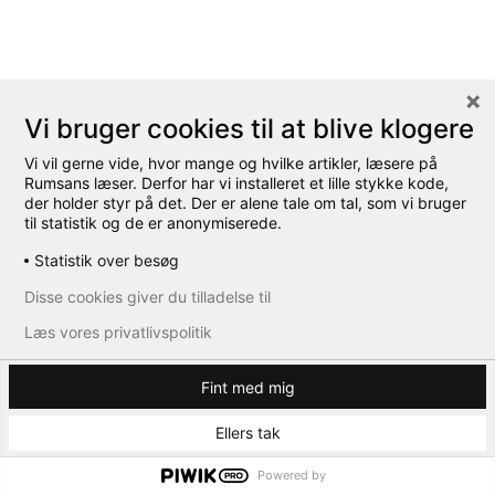
Stilmæssigt enkle detaljer i form af stålrist og håndlister
tager ikke opmærksomheden fra den smukke granit. Fint at
rampen har håndlister i begge sider, der er gode at gribe
om. Foto: Sidse Grangaard
Vi bruger cookies til at blive klogere
Vi vil gerne vide, hvor mange og hvilke artikler, læsere på
Rumsans læser. Derfor har vi installeret et lille stykke kode,
der holder styr på det. Der er alene tale om tal, som vi bruger
til statistik og de er anonymiserede.
Statistik over besøg
Disse cookies giver du tilladelse til
Læs vores privatlivspolitik
Fint med mig
Trappedelen af løsningen. Til venstre for indgangen kunne
Ellers tak
trappen med fordel forsynes med en håndliste i den side,
der ikke har en. Foto: Sidse Grangaard.
Powered by