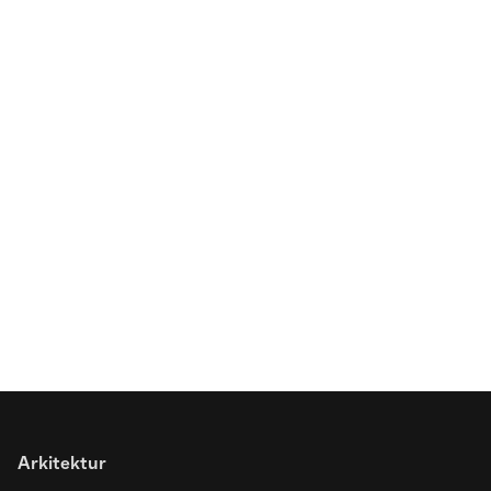
Spottet
Farver åbner basketbanen for nye
fællesskaber
Arkitektur