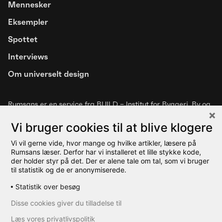
Mennesker
Artikel
Eksempler
Trivselsfremmende designgreb for
Spottet
mennesker med overfølsomhed
Interviews
over for luftbårne stoffer
Om universelt design
Rumsans er en service fra BUILD – Institut for Byggeri, By og
Miljø
, Aalborg Universitet. Kontakt os på
hej@rumsans.dk
.
Læs vores
privatlivspolitik
Vi bruger cookies til at blive klogere
Vi vil gerne vide, hvor mange og hvilke artikler, læsere på
Rumsans læser. Derfor har vi installeret et lille stykke kode,
der holder styr på det. Der er alene tale om tal, som vi bruger
til statistik og de er anonymiserede.
Statistik over besøg
© 2026 Rumsans
Disse cookies giver du tilladelse til
Læs vores privatlivspolitik