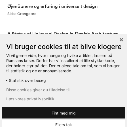
Øjenåbnere og erfaring i universelt design
Sidse Grangaard
A Status of Universal Design in Danish Architectural
Policies
Vi bruger cookies til at blive klogere
Sidse Grangaard
Vi vil gerne vide, hvor mange og hvilke artikler, læsere på
Rumsans læser. Derfor har vi installeret et lille stykke kode,
der holder styr på det. Der er alene tale om tal, som vi bruger
til statistik og de er anonymiserede.
Statistik over besøg
Disse cookies giver du tilladelse til
Læs vores privatlivspolitik
Fint med mig
Ellers tak