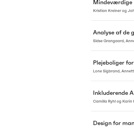
Mindeværdige 
Kristian Kreiner og J
Analyse af de 
Sidse Grangaard, Anne
Plejeboliger f
Lone Sigbrand, Annett
Inkluderende A
Camilla Ryhl og Karin
Design for man