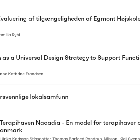
luering af tilgængeligheden af Egmont Højskole
milla Ryhl
 as a Universal Design Strategy to Support Functi
nne Kathrine Frandsen
rsvennlige lokalsamfunn
erapihaven Nacadia - En model for terapihaver o
 Danmark
 Ulrika Karlsson Stigsdotter, Thomas Barfoed Randrup, Nilsson, Kjell Sve