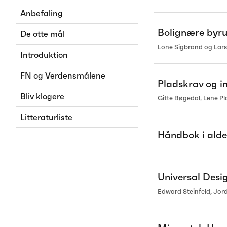
Anbefaling
Bolignære byru
De otte mål
Lone Sigbrand og Lar
Introduktion
FN og Verdensmålene
Pladskrav og in
Bliv klogere
Gitte Bøgedal, Lene P
Litteraturliste
Håndbok i alder
Universal Desi
Edward Steinfeld, Jor