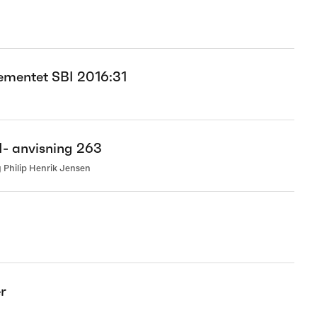
ementet SBI 2016:31
I- anvisning 263
 Philip Henrik Jensen
r