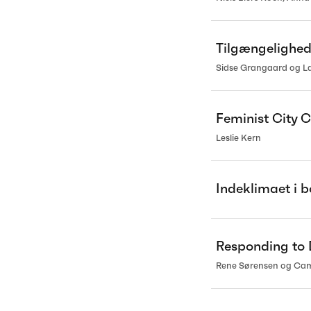
Tilgængelighed
Sidse Grangaard og L
Feminist City
Leslie Kern
Indeklimaet i b
Responding to D
Rene Sørensen og Cami