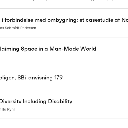
 i forbindelse med ombygning: et casestudie af No
ars Schmidt Pedersen
 Claiming Space in a Man-Made World
oligen, SBi-anvisning 179
iversity Including Disability
lla Ryhl