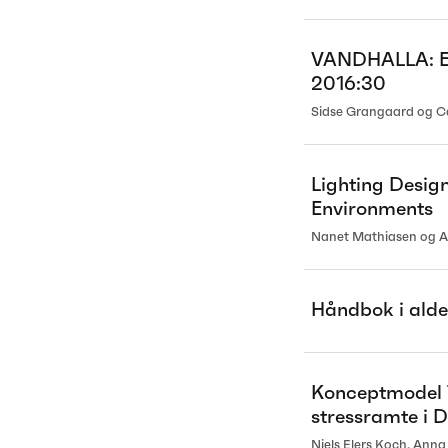
VANDHALLA: Eva
2016:30
Sidse Grangaard og Ca
Lighting Design
Environments
Nanet Mathiasen og A
Håndbok i alde
Konceptmodel T
stressramte i
Niels Elers Koch, Anna