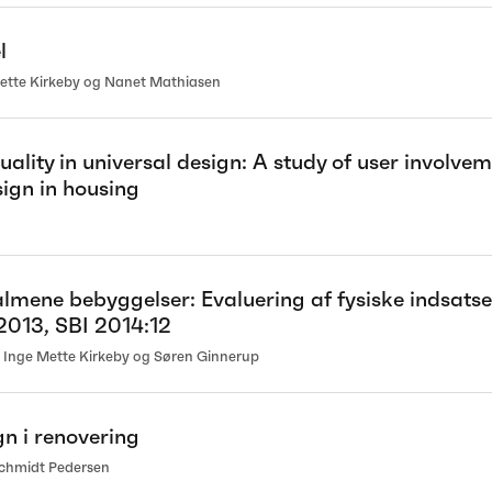
l
ette Kirkeby og Nanet Mathiasen
uality in universal design: A study of user involvem
sign in housing
almene bebyggelser: Evaluering af fysiske indsats
2013, SBI 2014:12
 Inge Mette Kirkeby og Søren Ginnerup
gn i renovering
Schmidt Pedersen