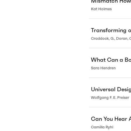
Mismatch How 
Kat Holmes
Transforming o
Craddock, G., Doran, C.
What Can a Bo
Sara Hendren
Universal Des
Wolfgang F. E. Preiser
Can You Hear A
Camilla Ryhl