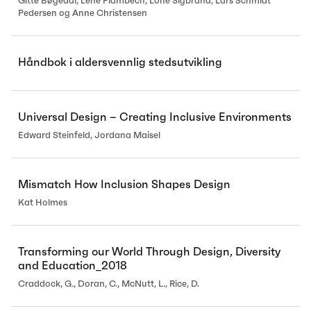
Gitte Bøgedal, Lene Plambech, Lone Sigbrand, Lars Schmidt
Pedersen og Anne Christensen
Håndbok i aldersvennlig stedsutvikling
Universal Design – Creating Inclusive Environments
Edward Steinfeld, Jordana Maisel
Mismatch How Inclusion Shapes Design
Kat Holmes
Transforming our World Through Design, Diversity
and Education_2018
Craddock, G., Doran, C., McNutt, L., Rice, D.