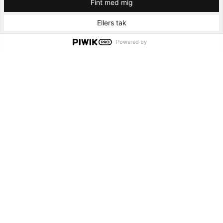
Fint med mig
Ellers tak
Powered by
Arkitektur
Mennesker
Eksempler
Spottet
Interviews
Om universelt design