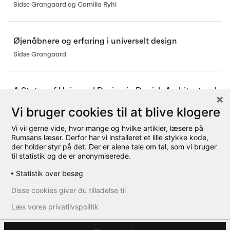
Sidse Grangaard og Camilla Ryhl
Øjenåbnere og erfaring i universelt design
Sidse Grangaard
A Status of Universal Design in Danish Architectural
Policies
Vi bruger cookies til at blive klogere
Sidse Grangaard
Vi vil gerne vide, hvor mange og hvilke artikler, læsere på
Rumsans læser. Derfor har vi installeret et lille stykke kode,
der holder styr på det. Der er alene tale om tal, som vi bruger
til statistik og de er anonymiserede.
Statistik over besøg
Disse cookies giver du tilladelse til
Læs vores privatlivspolitik