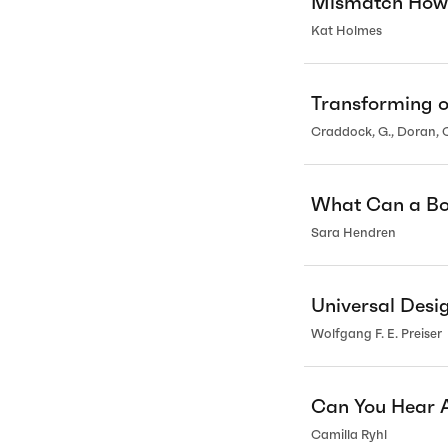
Mismatch How 
Kat Holmes
Transforming o
Craddock, G., Doran, C.
What Can a Bo
Sara Hendren
Universal Des
Wolfgang F. E. Preiser
Can You Hear A
Camilla Ryhl