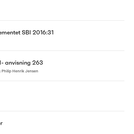
ementet SBI 2016:31
I- anvisning 263
 Philip Henrik Jensen
r