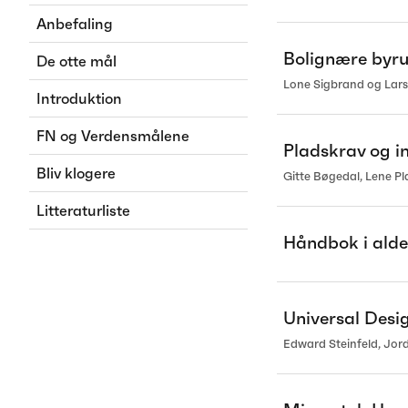
Anbefaling
Bolignære byru
De otte mål
Lone Sigbrand og Lar
Introduktion
FN og Verdensmålene
Pladskrav og in
Bliv klogere
Gitte Bøgedal, Lene P
Litteraturliste
Håndbok i alder
Universal Desi
Edward Steinfeld, Jor