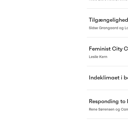
Tilgængelighed
Sidse Grangaard og L
Feminist City
Leslie Kern
Indeklimaet i b
Responding to D
Rene Sørensen og Cami