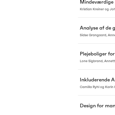
Mindeværdige 
Kristian Kreiner og J
Analyse af de 
Sidse Grangaard, Anne
Plejeboliger f
Lone Sigbrand, Annett
Inkluderende A
Camilla Ryhl og Karin
Design for man