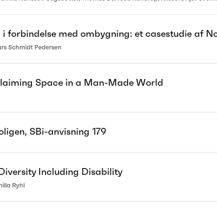
 i forbindelse med ombygning: et casestudie af No
ars Schmidt Pedersen
 Claiming Space in a Man-Made World
oligen, SBi-anvisning 179
iversity Including Disability
lla Ryhl