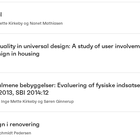
l
ette Kirkeby og Nanet Mathiasen
uality in universal design: A study of user involvem
sign in housing
almene bebyggelser: Evaluering af fysiske indsats
2013, SBI 2014:12
 Inge Mette Kirkeby og Søren Ginnerup
gn i renovering
Schmidt Pedersen