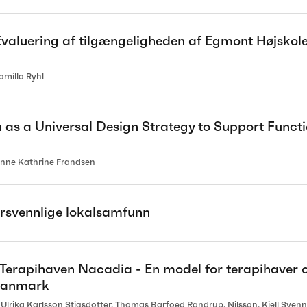
luering af tilgængeligheden af Egmont Højskole
milla Ryhl
 as a Universal Design Strategy to Support Functi
nne Kathrine Frandsen
rsvennlige lokalsamfunn
erapihaven Nacadia - En model for terapihaver o
 Danmark
 Ulrika Karlsson Stigsdotter, Thomas Barfoed Randrup, Nilsson, Kjell Sve