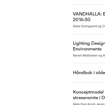
VANDHALLA: Eva
2016:30
Sidse Grangaard og Ca
Lighting Design
Environments
Nanet Mathiasen og A
Håndbok i alde
Konceptmodel T
stressramte i
Niels Elers Koch, Anna