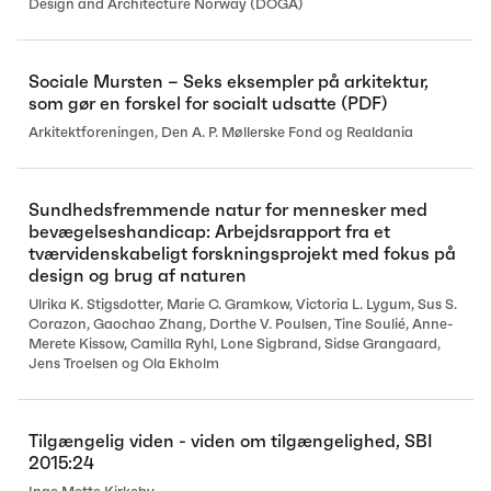
Design and Architecture Norway (DOGA)
Sociale Mursten – Seks eksempler på arkitektur,
som gør en forskel for socialt udsatte (PDF)
Arkitektforeningen, Den A. P. Møllerske Fond og Realdania
Sundhedsfremmende natur for mennesker med
bevægelseshandicap: Arbejdsrapport fra et
tværvidenskabeligt forskningsprojekt med fokus på
design og brug af naturen
Ulrika K. Stigsdotter, Marie C. Gramkow, Victoria L. Lygum, Sus S.
Corazon, Gaochao Zhang, Dorthe V. Poulsen, Tine Soulié, Anne-
Merete Kissow, Camilla Ryhl, Lone Sigbrand, Sidse Grangaard,
Jens Troelsen og Ola Ekholm
Tilgængelig viden - viden om tilgængelighed, SBI
2015:24