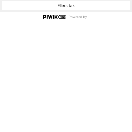
Ellers tak
Powered by
Arkitektur
Mennesker
Eksempler
Spottet
Interviews
Om universelt design
Rumsans er en service fra BUILD – Institut for Byggeri, By og