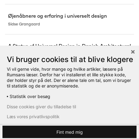
Øjenåbnere og erfaring i universelt design
Sidse Grangaard
A Status of Universal Design in Danish Architectural
Policies
Vi bruger cookies til at blive klogere
Sidse Grangaard
Vi vil gerne vide, hvor mange og hvilke artikler, læsere på
Rumsans læser. Derfor har vi installeret et lille stykke kode,
der holder styr på det. Der er alene tale om tal, som vi bruger
til statistik og de er anonymiserede.
Statistik over besøg
Disse cookies giver du tilladelse til
Læs vores privatlivspolitik
Fint med mig